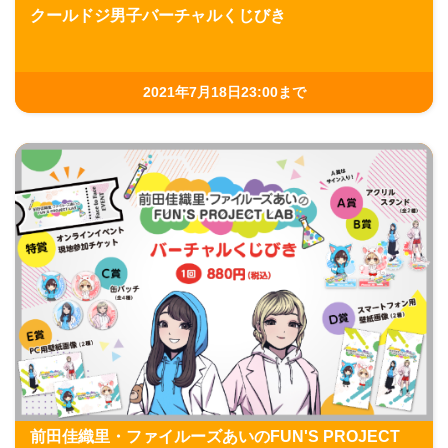
クールドジ男子バーチャルくじびき
2021年7月18日23:00まで
前田佳織里・ファイルーズあいのFUN'S PROJECT