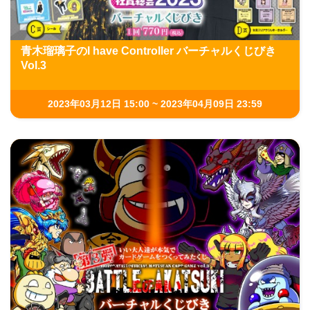
青木瑠璃子のI have Controller バーチャルくじびき
Vol.3
2023年03月12日 15:00 ~ 2023年04月09日 23:59