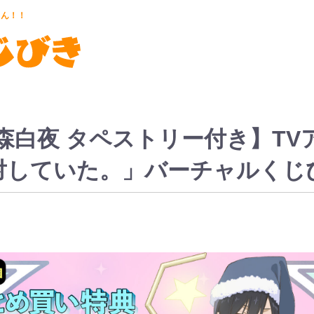
さん！！
森白夜 タペストリー付き】T
対していた。」バーチャルくじ